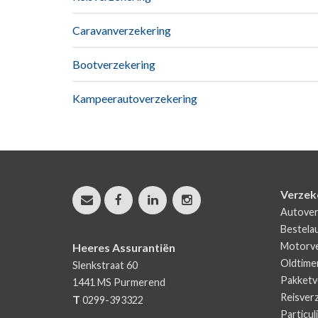
Caravanverzekering
Bootverzekering
Kampeerautoverzekering
Verzek
Autover
Bestela
Motorve
Heeres Assurantiën
Oldtime
Slenkstraat 60
Pakketv
1441 MS
Purmerend
Reisver
T
0299-393322
Particul