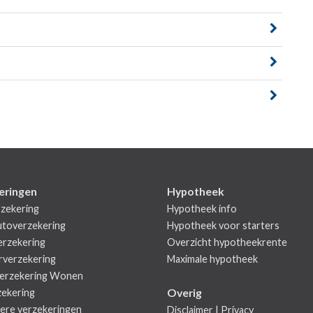
eringen
Hypotheek
zekering
Hypotheek info
utoverzekering
Hypotheek voor starters
rzekering
Overzicht hypotheekrente
rverzekering
Maximale hypotheek
erzekering Wonen
Overig
zekering
iere verzekeringen
Disclaimer
|
Privacy