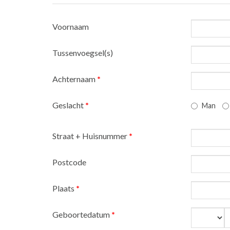
Voornaam
Tussenvoegsel(s)
Achternaam
*
Geslacht
*
Man
Straat + Huisnummer
*
Postcode
Plaats
*
Geboortedatum
*
Dag
M