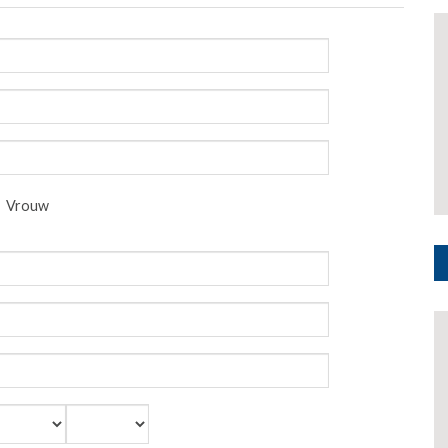
Vrouw
aand
Jaar