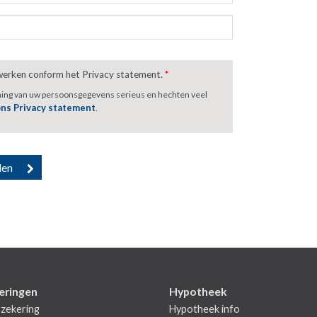
rwerken conform het Privacy statement.
*
ming van uw persoonsgegevens serieus en hechten veel
ons Privacy statement
.
eringen
Hypotheek
zekering
Hypotheek info