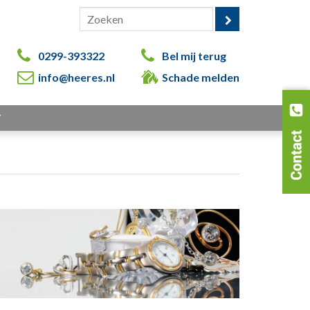
0299-393322
Bel mij terug
info@heeres.nl
Schade melden
T