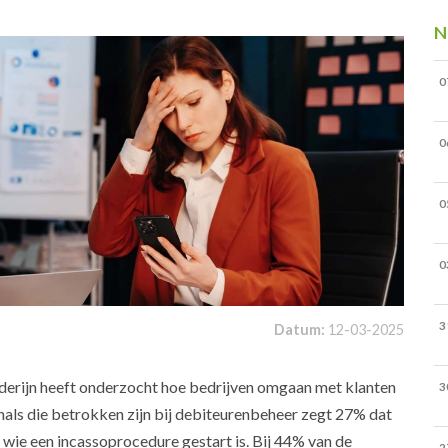
N
0
0
0
0
3
Datum:
12-03-2025
derijn heeft onderzocht hoe bedrijven omgaan met klanten
3
nals die betrokken zijn bij debiteurenbeheer zegt 27% dat
 wie een incassoprocedure gestart is. Bij 44% van de
2