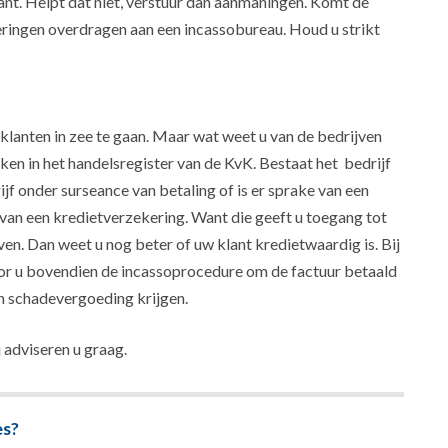
ant. Helpt dat niet, verstuur dan aanmaningen. Komt de
deringen overdragen aan een incassobureau. Houd u strikt
klanten in zee te gaan. Maar wat weet u van de bedrijven
n in het handelsregister van de KvK. Bestaat het bedrijf
jf onder surseance van betaling of is er sprake van een
 van een kredietverzekering. Want die geeft u toegang tot
en. Dan weet u nog beter of uw klant kredietwaardig is. Bij
voor u bovendien de incassoprocedure om de factuur betaald
een schadevergoeding krijgen.
 adviseren u graag.
es?