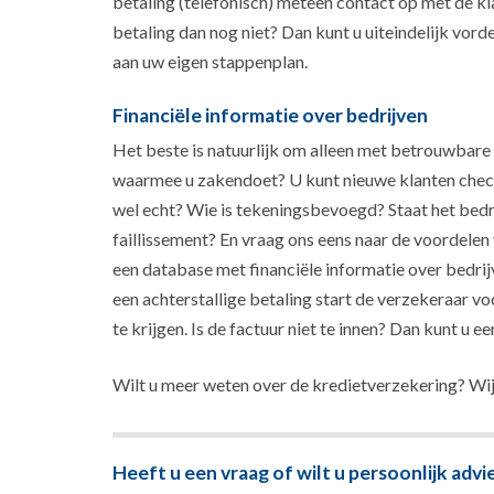
betaling (telefonisch) meteen contact op met de kl
betaling dan nog niet? Dan kunt u uiteindelijk vor
aan uw eigen stappenplan.
Financiële informatie over bedrijven
Het beste is natuurlijk om alleen met betrouwbare 
waarmee u zakendoet? U kunt nieuwe klanten checke
wel echt? Wie is tekeningsbevoegd? Staat het bedri
faillissement? En vraag ons eens naar de voordelen
een database met financiële informatie over bedrijv
een achterstallige betaling start de verzekeraar 
te krijgen. Is de factuur niet te innen? Dan kunt u 
Wilt u meer weten over de kredietverzekering? Wij
Heeft u een vraag of wilt u persoonlijk advi