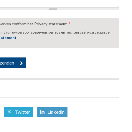
rwerken conform het Privacy statement.
*
ming van uw persoonsgegevens serieus en hechten veel waarde aan de
statement
.
Twitter
Linkedin