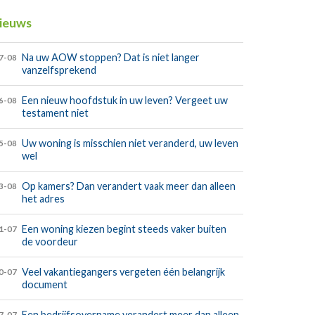
ieuws
Na uw AOW stoppen? Dat is niet langer
7-08
vanzelfsprekend
Een nieuw hoofdstuk in uw leven? Vergeet uw
6-08
testament niet
Uw woning is misschien niet veranderd, uw leven
5-08
wel
Op kamers? Dan verandert vaak meer dan alleen
3-08
het adres
Een woning kiezen begint steeds vaker buiten
1-07
de voordeur
Veel vakantiegangers vergeten één belangrijk
0-07
document
Een bedrijfsovername verandert meer dan alleen
7-07